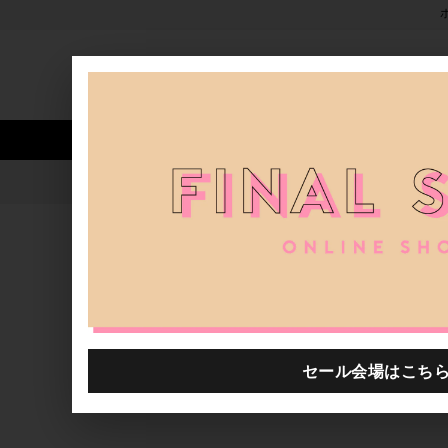
新着アイテム
商品カテゴリ
ストア
人気ワード
セール
40th限定
【6/5～ | Boutique
H.P.FRANCE公式サイト
ニュース一覧
【6/5～