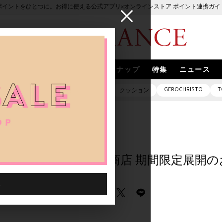
ポイントをひとつに。お得に使える公式アプリ×オンラインストア ポイント連携ガイ
ブランド
取扱いブランド
スナップ
特集
ニュース
GEROCHRISTO
T
ピアス
バッグ
ネックレス
クッション
 広島】槙田商店 期間限定展開のお知らせ
 | Boutique 広島】槙田商店 期間限定展