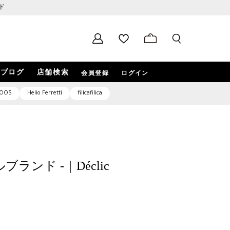
ド
ブログ
店舗検索
会員登録
ログイン
OOS
Helio Ferretti
filicafilica
ブランド -｜Déclic