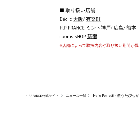
■ 取り扱い店舗
Déclic
大阪
/
有楽町
H.P.FRANCE
ミント神戸
/
広島
/
熊本
rooms SHOP
新宿
※店舗によって取扱内容や取り扱い期間が
Helio Ferretti - 
H.P.FRANCE公式サイト
ニュース一覧