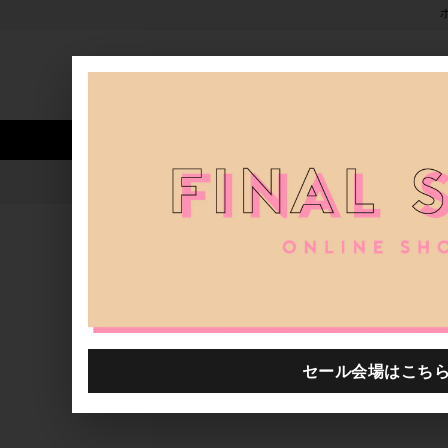
新着アイテム
商品カテゴリ
ストア
人気ワード
セール
40th限定
Helio Ferretti - 
H.P.FRANCE公式サイト
ニュース一覧
Helio Ferret