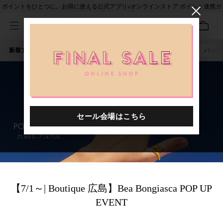
ポイントをひとつに。お得に使える公式アプリ×オンラインストア ポイント連携ガ
イド
新着アイテム
人気ワード
セール
40th限定
ピアス
バッグ
【7/1～| Boutique 広島】Bea Bongiasca POP UP
EVENT