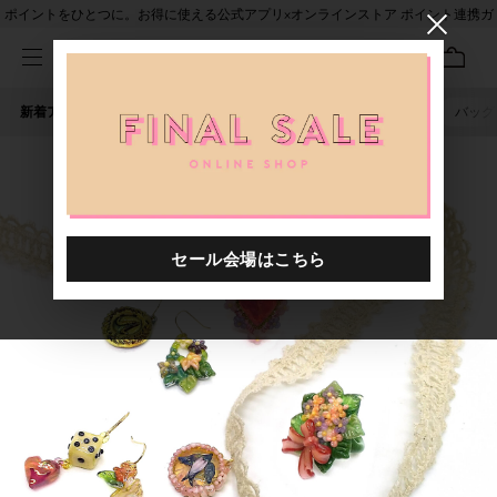
ポイントをひとつに。お得に使える公式アプリ×オンラインストア ポイント連携ガ
イド
新着アイテム
人気ワード
セール
40th限定
ピアス
バッグ