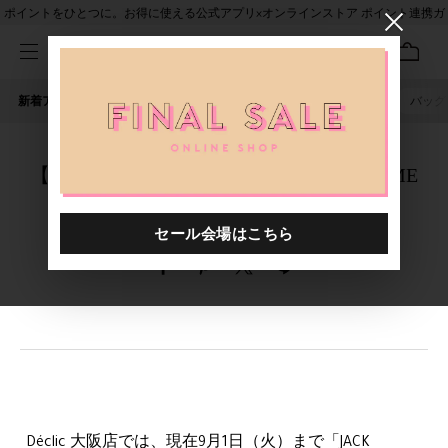
ポイントをひとつに。お得に使える公式アプリ×オンラインストア ポイント連携ガ
イド
新着アイテム
人気ワード
セール
40th限定
ピアス
バッグ
【開催中～9/1 | Déclic 大阪】JACK GOMME
期間限定展開のお知らせ
Déclic 大阪店では、現在9月1日（火）まで「JACK