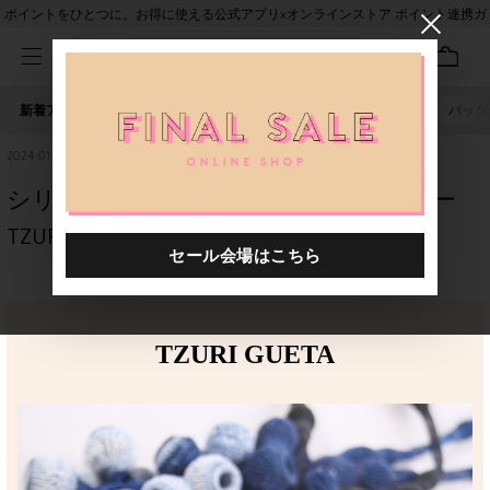
ポイントをひとつに。お得に使える公式アプリ×オンラインストア ポイント連携ガ
イド
新着アイテム
人気ワード
セール
40th限定
ピアス
バッグ
2024.01.26
シリコンが含まれたレースアクセサリー
TZURIGUETAが入荷！
TZURI GUETA