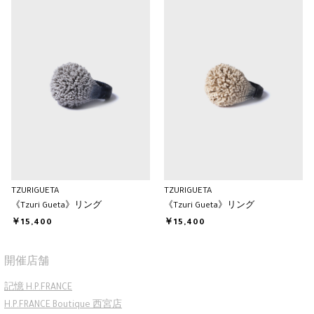
TZURIGUETA
TZURIGUETA
《Tzuri Gueta》リング
《Tzuri Gueta》リング
￥15,400
￥15,400
開催店舗
記憶 H.P.FRANCE
H.P.FRANCE Boutique 西宮店