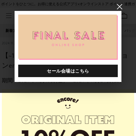
ポイントをひとつに。お得に使える公式アプリ×オンラインストア ポイント連携ガ
イド
新着アイテム
人気ワード
セール
40th限定
ピアス
バッグ
2024.11.20
【~11/24(日)23:59まで】キッズセレクショ
ンencore!｜オリジナルウェア限定SALE
期間：
2024年11月15日(金)
〜
2024年11月24日(日)