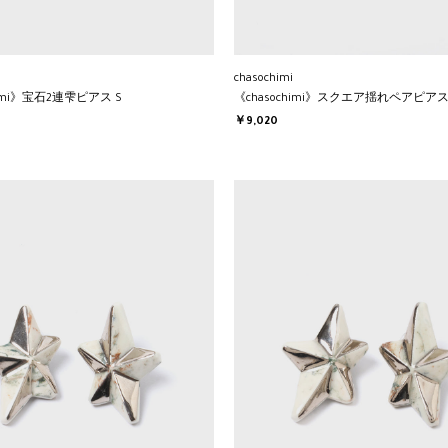
chasochimi
himi》宝石2連雫ピアス S
《chasochimi》スクエア揺れペアピア
￥9,020