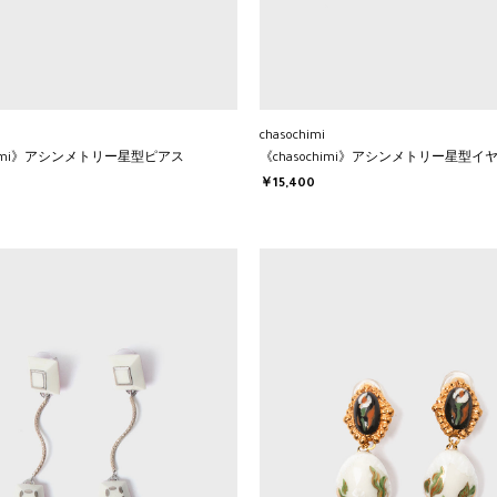
chasochimi
chimi》アシンメトリー星型ピアス
《chasochimi》アシンメトリー星型イ
￥15,400