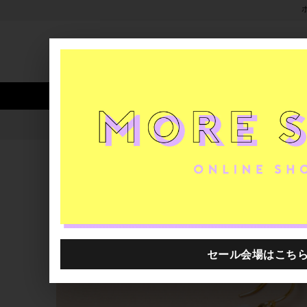
新着アイテム
商品カテゴリ
ストア
人気ワード
セール
40th限
【新入荷】chasochimi -
H.P.FRANCE公式サイト
ニュース一覧
2025.03.17
【新入荷】chasochimi -身に着ける"