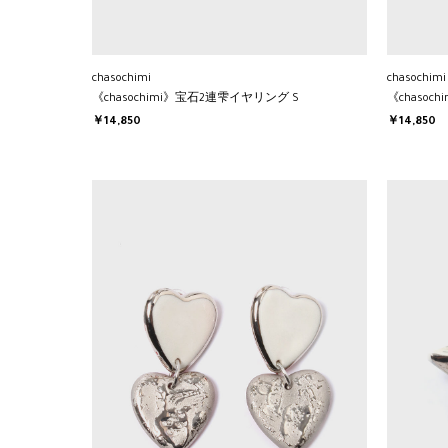
chasochimi
chasochimi
《chasochimi》宝石2連雫イヤリング S
《chasoc
￥14,850
￥14,850