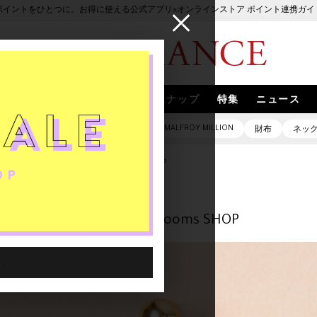
ポイントをひとつに。お得に使える公式アプリ×オンラインストア ポイント連携ガイ
ブランド
取扱いブランド
スナップ
特集
ニュース
irodori
MALFROY MILLION
定
バッグ
ピアス
財布
ネッ
身に着ける"あたらしいホウセキ"-｜rooms SHOP
あたらしいホウセキ"-｜rooms SHOP