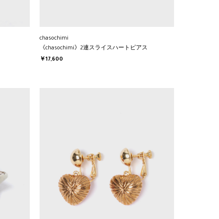
chasochimi
ス
《chasochimi》2連スライスハートピアス
￥17,600