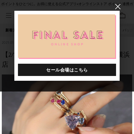
ポイントをひとつに。お得に使える公式アプリ×オンラインストア ポイント連携ガ
イド
新着アイテム
人気ワード
セール
40th限定
ピアス
バッグ
2025.01.31
【2/1~2/28】me.ie POP UP EVENT | drama横浜
店