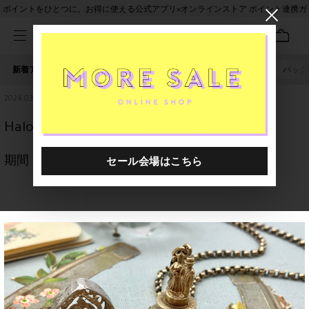
ポイントをひとつに。お得に使える公式アプリ×オンラインストア ポイント連携ガ
イド
新着アイテム
人気ワード
セール
40th限定
ピアス
バッグ
2024.03.18
Halo H.P.FRANCE BIJOUX 6th Anniversary
期間：
2024年3月22日(金)
〜