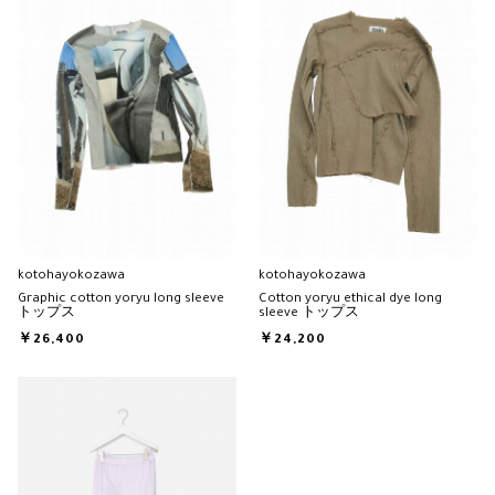
kotohayokozawa
kotohayokozawa
Graphic cotton yoryu long sleeve
Cotton yoryu ethical dye long
トップス
sleeve トップス
￥26,400
￥24,200