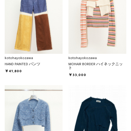
kotohayokozawa
kotohayokozawa
HAND PAINTED パンツ
MOHAIR BORDER ハイネックニッ
ト
￥41,800
￥33,000