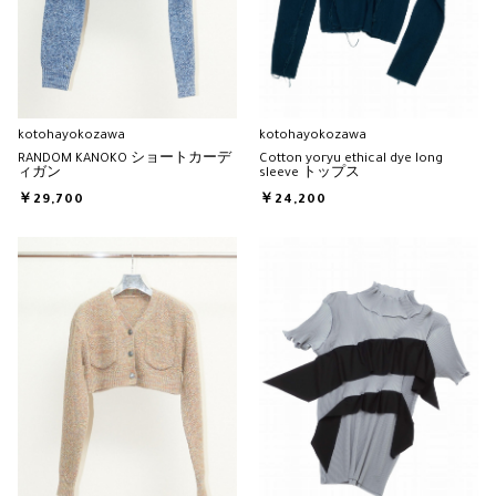
kotohayokozawa
kotohayokozawa
RANDOM KANOKO ショートカーデ
Cotton yoryu ethical dye long
ィガン
sleeve トップス
￥29,700
￥24,200