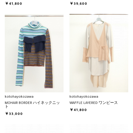
￥41,800
￥39,600
kotohayokozawa
kotohayokozawa
MOHAIR BORDER ハイネックニッ
WAFFLE LAYERED ワンピース
ト
￥41,800
￥33,000