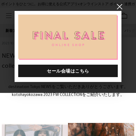
ポイントをひとつに。お得に使える公式アプリ×オンラインストア ポイント連携ガ
イド
新着アイテム
人気ワード
セール
40th限定
ピアス
バッグ
2023.10.19
NEW ARRIVAL / kotohayokozawa 2023FW
collection
destination Tokyo NEWSをご覧いただきありがとうございます。
kotohayokozawa 2023 FW COLLECTIONをご紹介いたします。