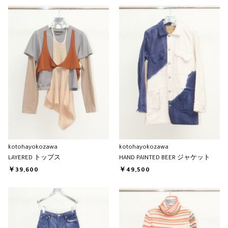
kotohayokozawa
kotohayokozawa
LAYERED トップス
HAND PAINTED BEER ジャケット
￥39,600
￥49,500