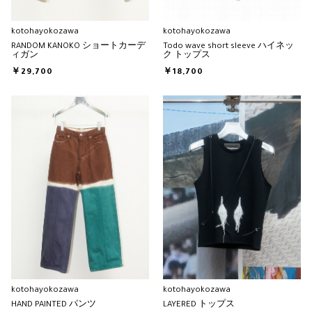
kotohayokozawa
kotohayokozawa
RANDOM KANOKO ショートカーデ
Todo wave short sleeve ハイネッ
ィガン
ク トップス
￥29,700
￥18,700
kotohayokozawa
kotohayokozawa
HAND PAINTED パンツ
LAYERED トップス