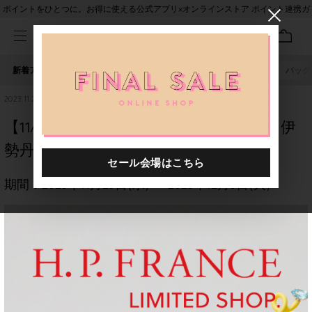
ポイントをひとつに。お得に使える公式アプリ×オンラインストア ポイント連携ガ
イド
新着アイテム
人気ワード
セール
40th限定
ピアス
バッグ
2023.11.28
【11/29～12/5】H.P.FRANCE LIMITED SHOP 伊
勢丹新宿店本館1Fアクセサリー
期間：
2023年11月29日(水)
〜
2023年12月5日(火)