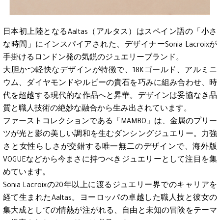
日本初上陸となるAaltas（アルタス）はスペイン語の「小さ
な時間」にインスパイアされた、デザイナーSonia Lacroixが
手掛けるロンドン発の気鋭のジュエリーブランド。
大胆かつ軽快なデザインが特徴で、18Kゴールド、アルミニ
ウム、ダイヤモンドやルビーの貴石を巧みに組み合わせ、時
代を超越する現代的な作品へと昇華。デザインは妥協なき品
質と職人技術の絶妙な融合から生み出されています。
ファーストコレクションである「MAMBO」は、金属のプリー
ツが光と影の美しい調和を生むダンシングジュエリー。力強
さと女性らしさが交錯する唯一無二のデザインで、海外版
VOGUEなどから今まさに持つべきジュエリーとして注目を集
めています。
Sonia Lacroixの20年以上に渡るジュエリー界でのキャリアを
経て生まれたAaltas。ヨーロッパの卓越した職人技と彼女の
集大成としての情熱が注がれる、自由と未知の冒険をテーマ