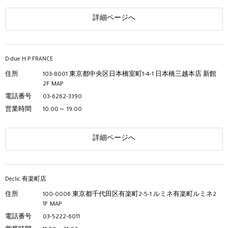
詳細ページへ
D-due H.P.FRANCE
住所
103-8001 東京都中央区日本橋室町1-4-1 日本橋三越本店 新館
2F
MAP
電話番号
03-6262-3390
営業時間
10:00～ 19:00
詳細ページへ
Déclic 有楽町店
住所
100-0006 東京都千代田区有楽町2-5-1 ルミネ有楽町ルミネ2
1F
MAP
電話番号
03-5222-6011