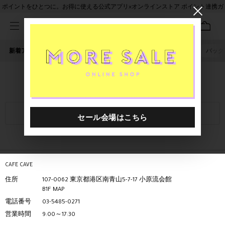
ポイントをひとつに。お得に使える公式アプリ×オンラインストア ポイント連携ガ
イド
新着アイテム
人気ワード
セール
40th限定
ピアス
バッグ
関東店舗一覧
絞り込み
CAFE CAVE
住所
107-0062 東京都港区南青山5-7-17 小原流会館
B1F
MAP
電話番号
03-5485-0271
営業時間
9:00～17:30