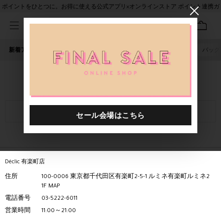
ポイントをひとつに。お得に使える公式アプリ×オンラインストア ポイント連携ガ
イド
新着アイテム
人気ワード
セール
40th限定
ピアス
バッグ
Déclic店舗一覧
絞り込み
Déclic 有楽町店
住所
100-0006 東京都千代田区有楽町2-5-1 ルミネ有楽町ルミネ2
1F
MAP
電話番号
03-5222-6011
営業時間
11:00～21:00