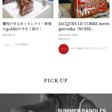
個性がきらめくセレクト！新宿
JACQUES LE CORRE meets
のgoldieの今をご紹介！
guernika［NOISE
BLOOM］Limited Edition
2025.08.13
destination Tokyo
Vol.4
2025.07.21
H.P.FRANCE
H.P.FRANCE オンラインストア
PICK UP