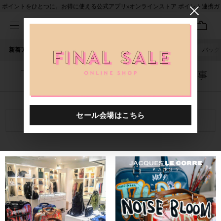
ポイントをひとつに。お得に使える公式アプリ×オンラインストア ポイント連携ガ
イド
新着アイテム
人気ワード
セール
40th限定
ピアス
バッグ
「6000112.2521210.0002」に関する記事
関連キーワード