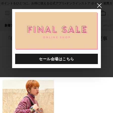
ポイントをひとつに。お得に使える公式アプリ×オンラインストア ポイント連携ガ
イド
新着アイテム
人気ワード
セール
40th限定
ピアス
バッグ
「0000001.2320040.0087」に関する記事
関連キーワード