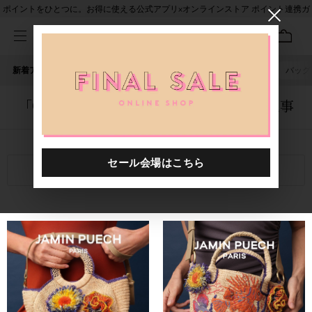
ポイントをひとつに。お得に使える公式アプリ×オンラインストア ポイント連携ガ
イド
新着アイテム
人気ワード
セール
40th限定
ピアス
バッグ
「0000001.2510015.0019」に関する記事
関連キーワード