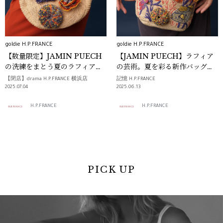
goldie H.P.FRANCE
goldie H.P.FRANCE
【数量限定】JAMIN PUECH
【JAMIN PUECH】ラフィア
の洗練をまとう夏のラフィアバ
の芸術。夏を彩る新作バッグが
ッグ
到着
【閉店】drama H.P.FRANCE 横浜店
記憶 H.P.FRANCE
2025.07.04
2025.06.13
H.P.FRANCE
H.P.FRANCE
PICK UP