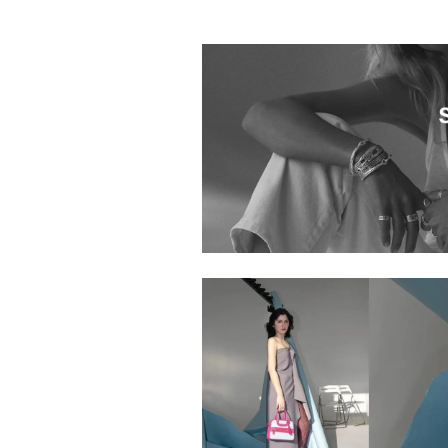
0000001.2510032.0009
0000001.2510060.0019
0000001.2510027.0025