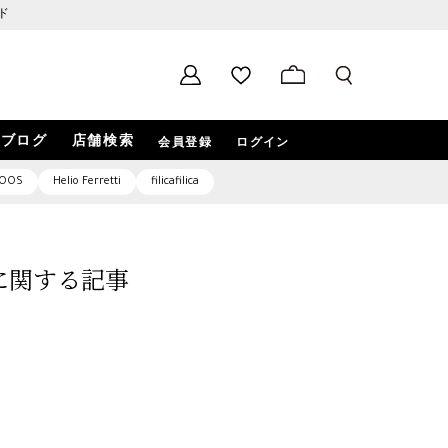
ド
ブログ
店舗検索
会員登録
ログイン
OOS
Helio Ferretti
filicafilica
9」に関する記事