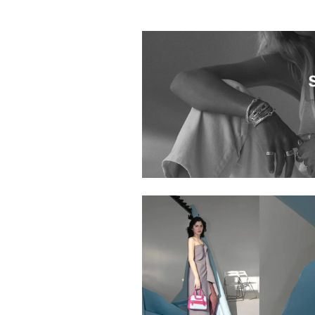
0000004.2510309.8780
0000004.2510304.9000
1006201.2520034.5800
0000004.2420045.9000
0000004.2420044.5950