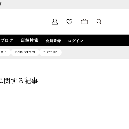
ド
ブログ
店舗検索
会員登録
ログイン
OOS
Helio Ferretti
filicafilica
0」に関する記事