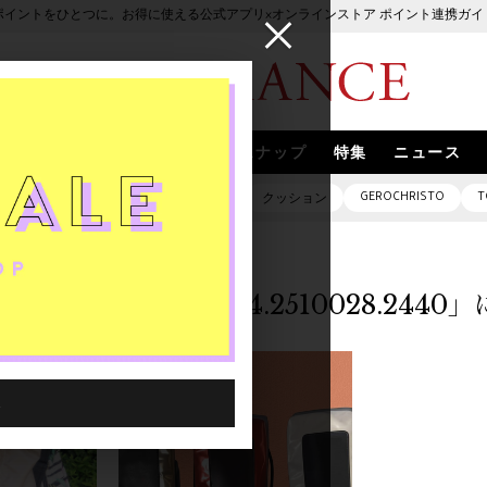
ポイントをひとつに。お得に使える公式アプリ×オンラインストア ポイント連携ガイ
ブランド
取扱いブランド
スナップ
特集
ニュース
GEROCHRISTO
T
ピアス
バッグ
ネックレス
クッション
「0000004.2510028.244