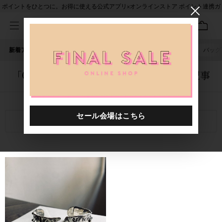
ポイントをひとつに。お得に使える公式アプリ×オンラインストア ポイント連携ガ
イド
新着アイテム
人気ワード
セール
40th限定
ピアス
バッグ
「0000014.8880401.0001」に関する記事
関連キーワード