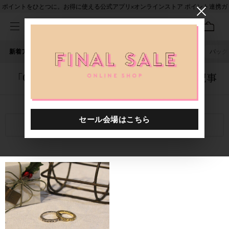
ポイントをひとつに。お得に使える公式アプリ×オンラインストア ポイント連携ガ
イド
新着アイテム
人気ワード
セール
40th限定
ピアス
バッグ
「0000014.8880423.0001」に関する記事
関連キーワード