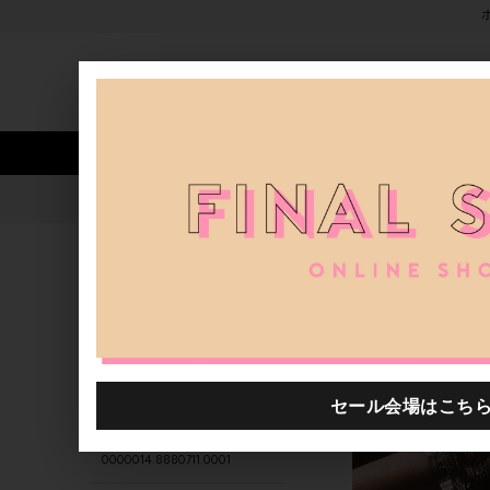
新着アイテム
商品カテゴリ
ストア
人気ワード
セール
40th限定
0000014.8880676.0001
H.P.FRANCE公式サイト
商品
関連するキーワード
商品
支店
SERGE THORAVAL
0000014.8880711.0001