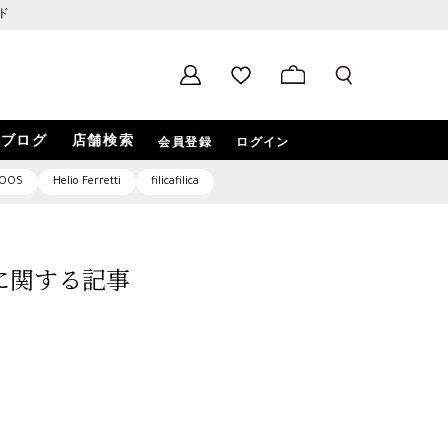
ド
ブログ
店舗検索
会員登録
ログイン
OOS
Helio Ferretti
filicafilica
1」に関する記事