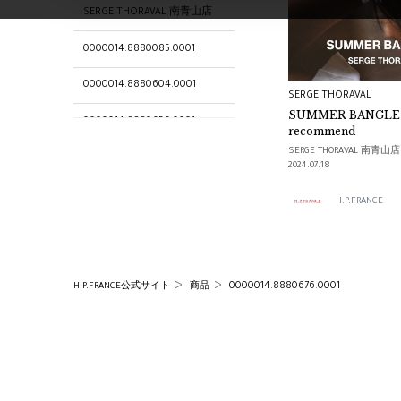
SERGE THORAVAL 南青山店
0000014.8880085.0001
0000014.8880604.0001
SERGE THORAVAL
SUMMER BANGLES
0000014.8880656.0001
recommend
SERGE THORAVAL 南青山店
ショップ
2024.07.18
H.P.FRANCE
0000014.8880676.0001
H.P.FRANCE公式サイト
商品