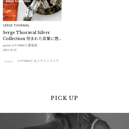
SERGE THORAVAL
Serge Thoraval Silver
Collection 刻まれた言葉に想
いを重ねて。
goldie H.P.FRANCE 新宿店
2025.05.01
H.P.FRANCE オンラインストア
PICK UP