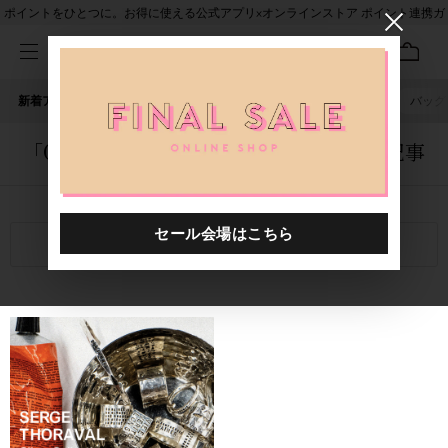
ポイントをひとつに。お得に使える公式アプリ×オンラインストア ポイント連携ガ
イド
新着アイテム
人気ワード
セール
40th限定
ピアス
バッグ
「0000014.8880690.0001」に関する記事
関連キーワード