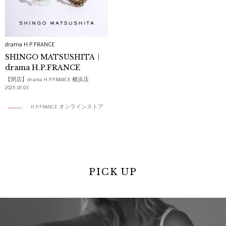
drama H.P.FRANCE
SHINGO MATSUSHITA｜
drama H.P.FRANCE
【閉店】drama H.P.FRANCE 横浜店
2025.07.03
H.P.FRANCE オンラインストア
PICK UP