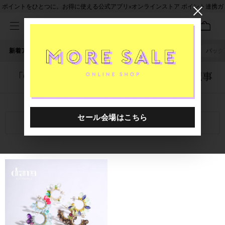
ポイントをひとつに。お得に使える公式アプリ×オンラインストア ポイント連携ガ
イド
新着アイテム
人気ワード
セール
40th限定
ピアス
バッグ
「0000451.2422004.0999」に関する記事
関連キーワード