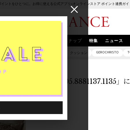
ポイントをひとつに。お得に使える公式アプリ×オンラインストア ポイント連携ガイ
ブランド
取扱いブランド
スナップ
特集
ニュース
GEROCHRISTO
T
ピアス
バッグ
ネックレス
クッション
「0000605.8881137.113