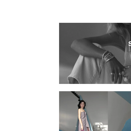
0000605.8881126.1125
H.P.FRANCE Boutique
1010601.8881349.0999
0000605.8881184.0999
1010601.8881354.0999