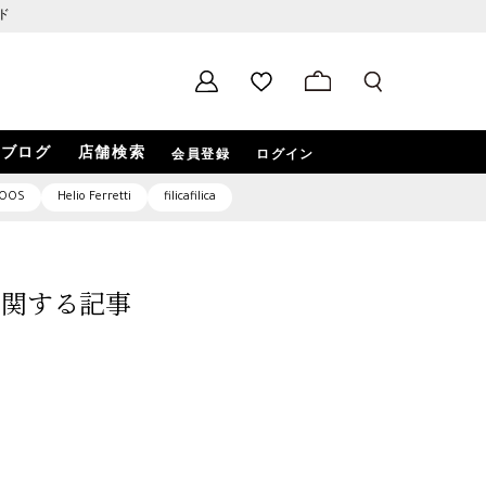
ド
ブログ
店舗検索
会員登録
ログイン
OOS
Helio Ferretti
filicafilica
5」に関する記事