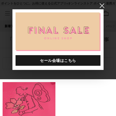
ポイントをひとつに。お得に使える公式アプリ×オンラインストア ポイント連携ガ
イド
新着アイテム
人気ワード
セール
40th限定
ピアス
バッグ
「0000644.2426201.6201」に関する記事
関連キーワード