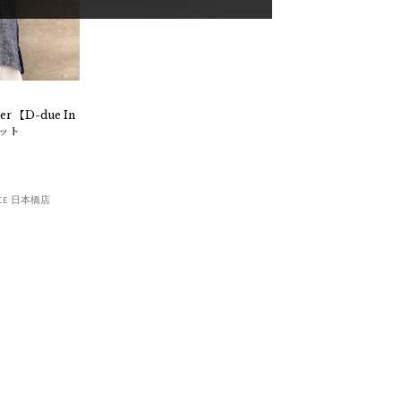
er 【D-due In
ケット
RANCE 日本橋店