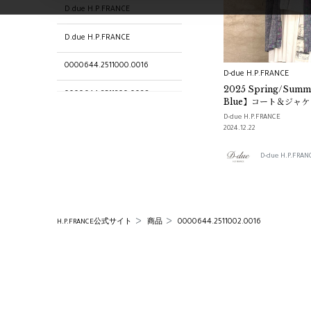
D.due H.P.FRANCE
D.due H.P.FRANCE
0000644.2511000.0016
D-due H.P.FRANCE
2025 Spring/Summ
0000644.2511200.0028
Blue】コート＆ジャ
D-due H.P.FRANCE
0000644.2511102.0018
2024.12.22
ショップ
D-due H.P.F
0000644.2511100.0023
0000644.2511201.0028
0000644.2511002.0016
H.P.FRANCE公式サイト
商品
0000644.2511103.0018
0000644.2511101.0023