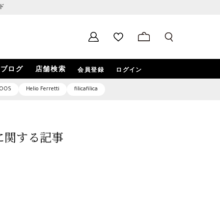
ド
ブログ
店舗検索
会員登録
ログイン
OOS
Helio Ferretti
filicafilica
2」に関する記事