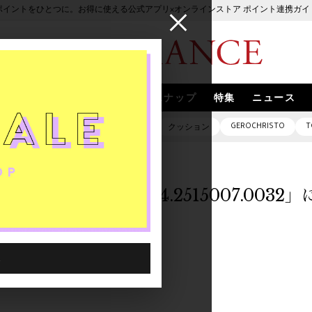
ポイントをひとつに。お得に使える公式アプリ×オンラインストア ポイント連携ガイ
ブランド
取扱いブランド
スナップ
特集
ニュース
GEROCHRISTO
T
ピアス
バッグ
ネックレス
クッション
「0000644.2515007.003