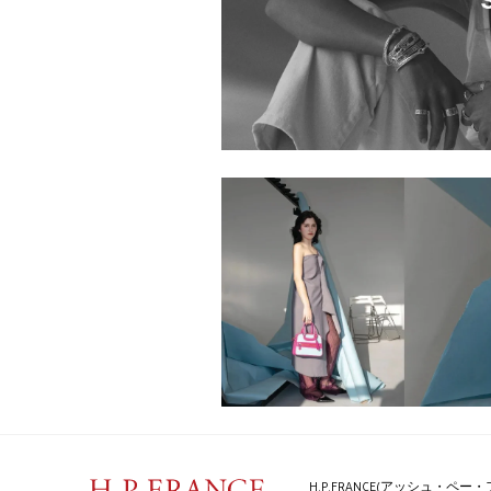
D.due H.P.FRANCE
Exclusive By H.P.FRANCE 梅田
店
D.due
0000644.2515005.0032
D.due H.P.FRANCE
H.P.FRANCE(アッシュ・