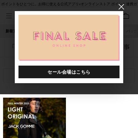
ポイントをひとつに。お得に使える公式アプリ×オンラインストア ポイント連携ガ
イド
新着アイテム
人気ワード
セール
40th限定
ピアス
バッグ
「1006201.2520030.7100」に関する記事
関連キーワード