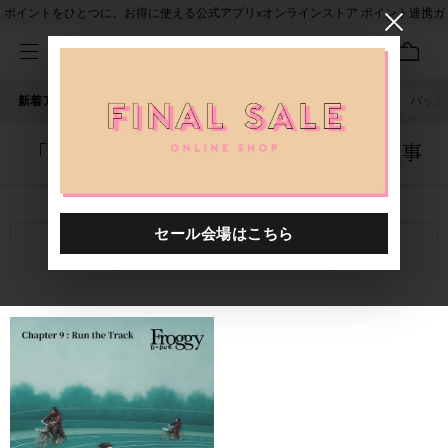
ポイントをひとつに。お得に使える公式アプリ×オンラインストア ポイント連携ガ
イド
新着アイテム
人気ワード
セール
40th限定
ピアス
バッグ
「1009401.2610803.0005」に関する記事
関連キーワード