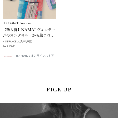
H.P.FRANCE Boutique
【新入荷】NAMAI ヴィンテー
ジのカンタキルトから生まれる
唯一無二のものづくり
H.P.FRANCE 大丸神戸店
2026.03.14
H.P.FRANCE オンラインストア
PICK UP