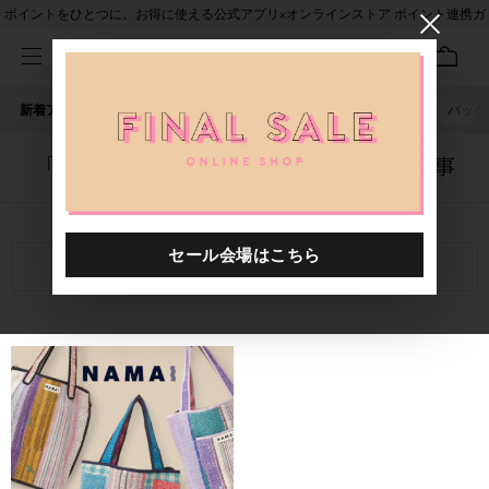
ポイントをひとつに。お得に使える公式アプリ×オンラインストア ポイント連携ガ
イド
新着アイテム
人気ワード
セール
40th限定
ピアス
バッグ
「1013901.2610102.0999」に関する記事
関連キーワード