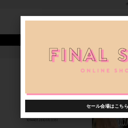
新着アイテム
商品カテゴリ
ストア
人気ワード
セール
40th限定
1014401.2611289.0371
H.P.FRANCE公式サイト
商品
関連するキーワード
Daniela De Marchi
1014401.2611062.0308
goldie H.P.FRANCE
1014401.2610170.0351