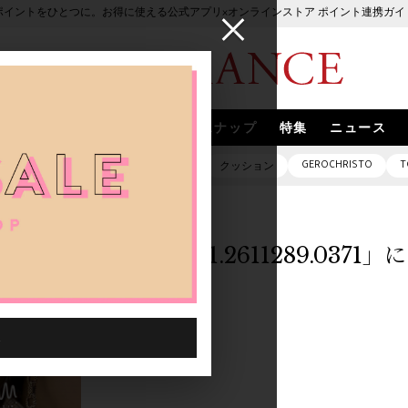
ポイントをひとつに。お得に使える公式アプリ×オンラインストア ポイント連携ガイ
ブランド
取扱いブランド
スナップ
特集
ニュース
GEROCHRISTO
T
ピアス
バッグ
ネックレス
クッション
「1014401.2611289.037