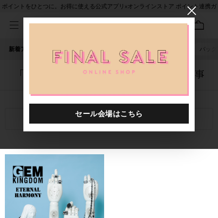
ポイントをひとつに。お得に使える公式アプリ×オンラインストア ポイント連携ガ
イド
新着アイテム
人気ワード
セール
40th限定
ピアス
バッグ
「1020401.2520012.0999」に関する記事
関連キーワード