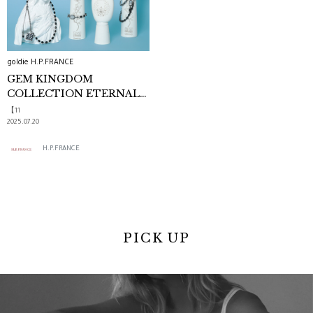
goldie H.P.FRANCE
GEM KINGDOM
COLLECTION ETERNAL
HARMONY
【11
2025.07.20
H.P.FRANCE
PICK UP