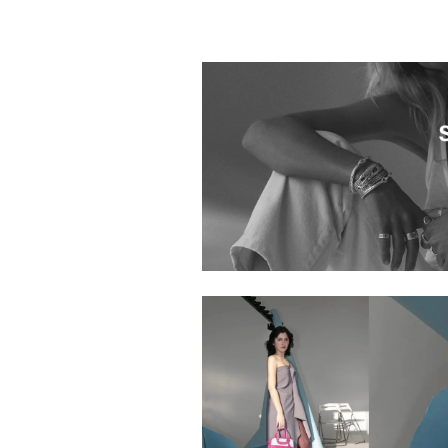
1020401.2520106.0999
1020401.2520115.0999
1020401.2520101.0999
1020401.2520854.0101
1020401.2520826.0101