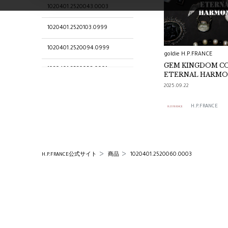
1020401.2520043.0003
1020401.2520103.0999
1020401.2520094.0999
goldie H.P.FRANCE
GEM KINGDOM C
1020401.2520058.0001
ETERNAL HARM
2025.09.22
1020401.2520817.0101
H.P.FRANCE
1020401.2520076.0999
1020401.2520108.0999
1020401.2520085.0999
1020401.2520060.0003
H.P.FRANCE公式サイト
商品
1020401.2520105.0999
1020401.2520079.0999
1020401.2520078.0999