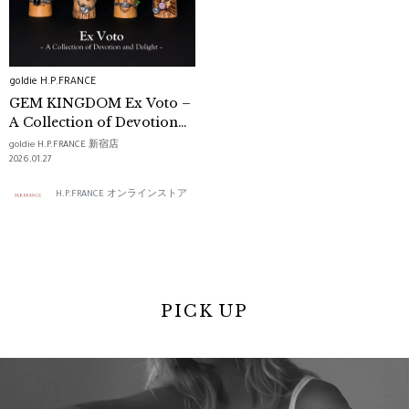
goldie H.P.FRANCE
GEM KINGDOM Ex Voto –
A Collection of Devotion
and Delight –
goldie H.P.FRANCE 新宿店
2026.01.27
H.P.FRANCE オンラインストア
PICK UP