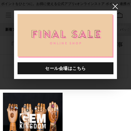
ポイントをひとつに。お得に使える公式アプリ×オンラインストア ポイント連携ガ
イド
新着アイテム
人気ワード
セール
40th限定
ピアス
バッグ
「1020401.2610124.0009」に関する記事
関連キーワード