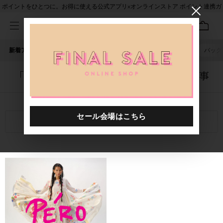
ポイントをひとつに。お得に使える公式アプリ×オンラインストア ポイント連携ガ
イド
新着アイテム
人気ワード
セール
40th限定
ピアス
バッグ
「1020901.2610010.0999」に関する記事
関連キーワード