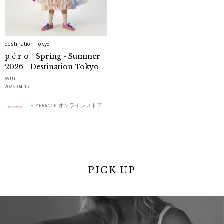
destination Tokyo
p é r o Spring - Summer
2026｜Destination Tokyo
WUT
2026.04.15
H.P.FRANCE オンラインストア
PICK UP