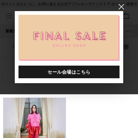
ポイントをひとつに。お得に使える公式アプリ×オンラインストア ポイント連携ガ
イド
新着アイテム
人気ワード
セール
40th限定
ピアス
バッグ
「1025401.2610034.0999」に関する記事
関連キーワード