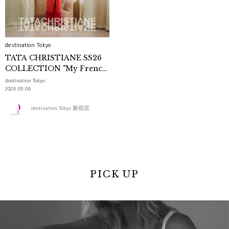
destination Tokyo
TATA CHRISTIANE SS26
COLLECTION "My French
Summer Playlist"
destination Tokyo
2026.05.06
destination Tokyo 新宿店
PICK UP