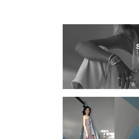
1033601.2610003.0002
1033601.2610037.0013
1033601.2610007.0001
1033601.2610027.0010
1033601.2610028.0010