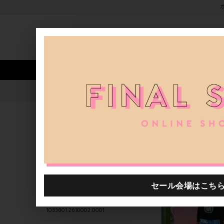
新着アイテム
商品カテゴリ
ストア
人気ワード
セール
40th限定
1033601.2610038.0013
H.P.FRANCE公式サイト
商品
関連するキーワード
1033601.2610023.0009
1033601.2610005.0001
1033601.2610031.0012
1033601.2610002.0001