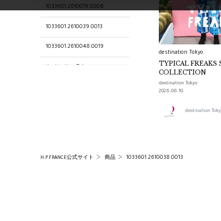
1033601.2610019.0008
1033601.2610039.0013
1033601.2610048.0019
destination Tokyo
TYPICAL FREAKS 
destination Tokyo
COLLECTION
destination Tokyo
1033601.2610009.0004
2026.06.10
1033601.2610044.0015
destination T
1033601.2610021.0008
1033601.2610012.0005
1033601.2610038.0013
H.P.FRANCE公式サイト
商品
1033601.2610010.0005
1033601.2610046.0017
1033601.2610004.0003