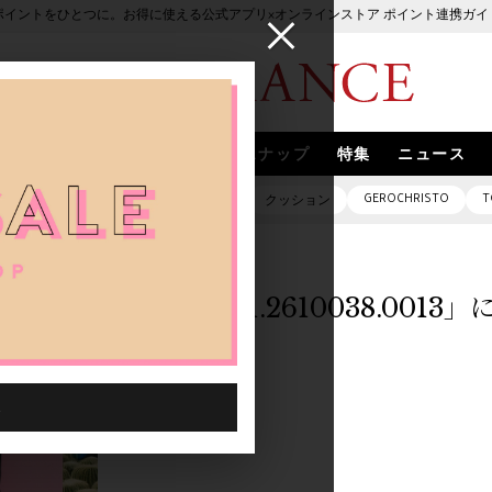
ポイントをひとつに。お得に使える公式アプリ×オンラインストア ポイント連携ガイ
ブランド
取扱いブランド
スナップ
特集
ニュース
GEROCHRISTO
T
ピアス
バッグ
ネックレス
クッション
「1033601.2610038.001