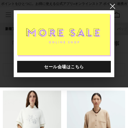
ポイントをひとつに。お得に使える公式アプリ×オンラインストア ポイント連携ガ
イド
新着アイテム
人気ワード
セール
40th限定
ピアス
バッグ
「1038801.2610107.0022」に関する記事
関連キーワード