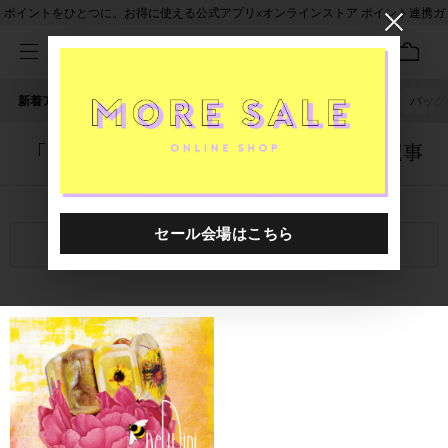
ポイントをひとつに。お得に使える公式アプリ×オンラインストア ポイント連携ガ
イド
新着アイテム
人気ワード
セール
40th限定
ピアス
バッグ
「1042401.2520002.0002」に関する記事
関連キーワード