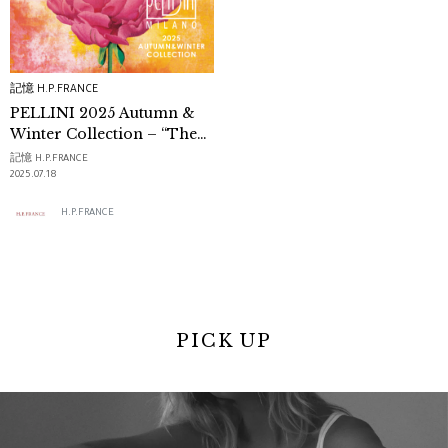
記憶 H.P.FRANCE
PELLINI 2025 Autumn &
Winter Collection – “The
Power of Her Name”
記憶 H.P.FRANCE
2025.07.18
H.P.FRANCE
PICK UP