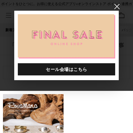
ポイントをひとつに。お得に使える公式アプリ×オンラインストア ポイント連携ガ
イド
新着アイテム
人気ワード
セール
40th限定
ピアス
バッグ
「1045301.2610039.0999」に関する記事
関連キーワード