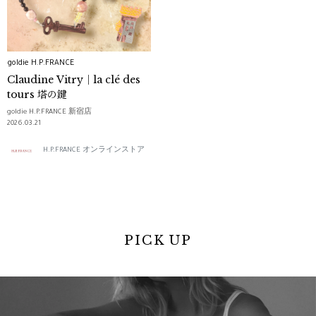
goldie H.P.FRANCE
Claudine Vitry｜la clé des
tours 塔の鍵
goldie H.P.FRANCE 新宿店
2026.03.21
H.P.FRANCE オンラインストア
PICK UP