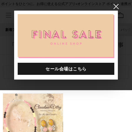
ポイントをひとつに。お得に使える公式アプリ×オンラインストア ポイント連携ガ
イド
新着アイテム
人気ワード
セール
40th限定
ピアス
バッグ
「1048301.2610027.0001」に関する記事
関連キーワード