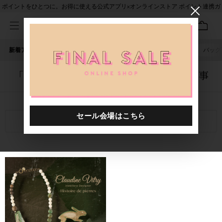
ポイントをひとつに。お得に使える公式アプリ×オンラインストア ポイント連携ガ
イド
新着アイテム
人気ワード
セール
40th限定
ピアス
バッグ
「1048301.2610046.0002」に関する記事
関連キーワード