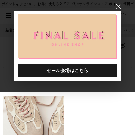
ポイントをひとつに。お得に使える公式アプリ×オンラインストア ポイント連携ガ
イド
新着アイテム
人気ワード
セール
40th限定
ピアス
バッグ
「1054401.2521001.1001」に関する記事
関連キーワード