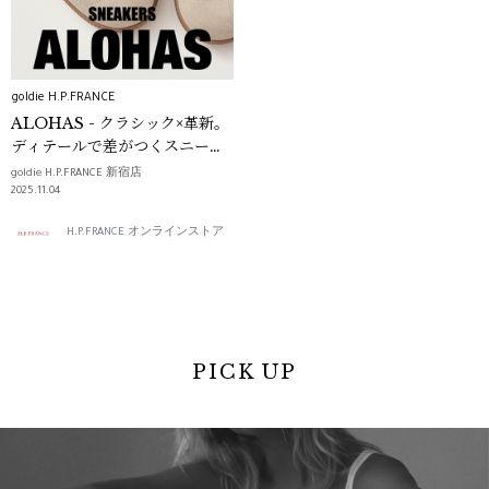
goldie H.P.FRANCE
ALOHAS - クラシック×革新。
ディテールで差がつくスニーカ
ー＆ローファー -
goldie H.P.FRANCE 新宿店
2025.11.04
H.P.FRANCE オンラインストア
PICK UP