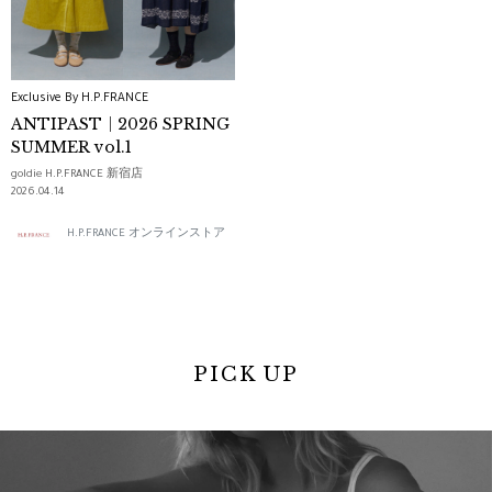
Exclusive By H.P.FRANCE
ANTIPAST｜2026 SPRING
SUMMER vol.1
goldie H.P.FRANCE 新宿店
2026.04.14
H.P.FRANCE オンラインストア
PICK UP