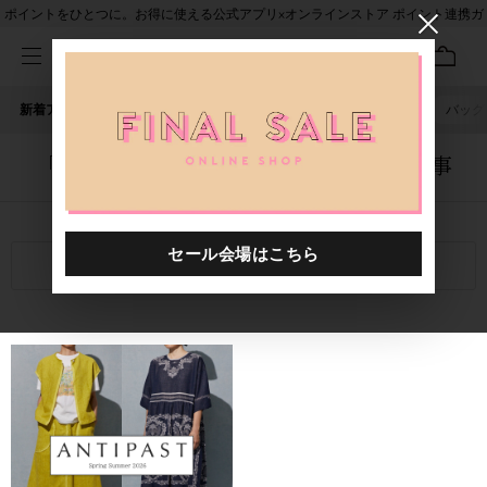
ポイントをひとつに。お得に使える公式アプリ×オンラインストア ポイント連携ガ
イド
新着アイテム
人気ワード
セール
40th限定
ピアス
バッグ
「4051401.2611015.0065」に関する記事
関連キーワード