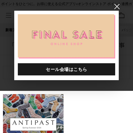
ポイントをひとつに。お得に使える公式アプリ×オンラインストア ポイント連携ガ
イド
新着アイテム
人気ワード
セール
40th限定
ピアス
バッグ
「4051401.2612032.0006」に関する記事
関連キーワード