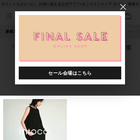
ポイントをひとつに。お得に使える公式アプリ×オンラインストア ポイント連携ガ
イド
新着アイテム
人気ワード
セール
40th限定
ピアス
バッグ
「4097201.2610007.0020」に関する記事
関連キーワード