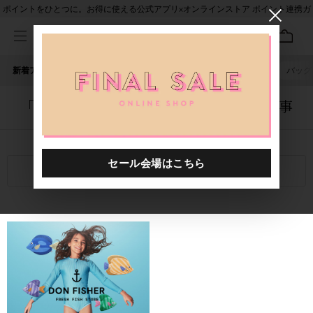
ポイントをひとつに。お得に使える公式アプリ×オンラインストア ポイント連携ガ
イド
新着アイテム
人気ワード
セール
40th限定
ピアス
バッグ
「4103401.2510025.0001」に関する記事
関連キーワード