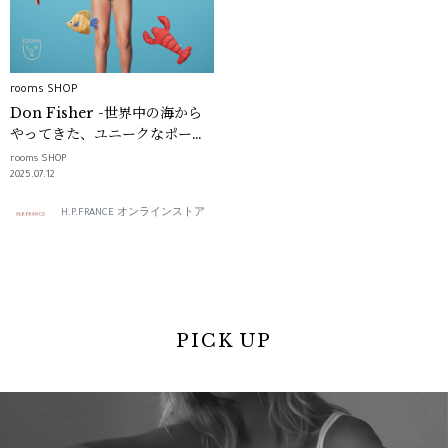
rooms SHOP
Don Fisher -世界中の海から
やってきた、ユニークなポーチ
たち-｜rooms SHOP
rooms SHOP
2025.07.12
H.P.FRANCE オンラインストア
PICK UP