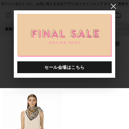
ポイントをひとつに。お得に使える公式アプリ×オンラインストア ポイント連携ガ
イド
新着アイテム
人気ワード
セール
40th限定
ピアス
バッグ
「4132202.2610017.0014」に関する記事
関連キーワード