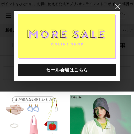
ポイントをひとつに。お得に使える公式アプリ×オンラインストア ポイント連携ガ
イド
新着アイテム
人気ワード
セール
40th限定
ピアス
バッグ
「4132901.2610005.0007」に関する記事
関連キーワード